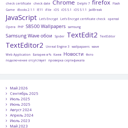
Chrome
firefox
check certificate
check date
Delphi 7
Flash
Game
iBooks 2.1.1
IE11
iFile
iOS
iOS 5.1
iOS 5.1.1
JailBreak
JavaScript
Let's Encrypt
Let's Encrypt certificate check
openssl
S8500 Wallpapers
Opera
PHP
samsung
TextEdit2
Samsung Wave обои
Spider
TextEditor
TextEditor2
Unreal Engine 3
wallpapaers
wave
Новости
Web Application
Батарея в %
Киев
Фото
подключение отсутствует
проверка сертификата
Май 2026
Сентябрь 2025
Июль 2025
Июнь 2025
Август 2024
Апрель 2024
Июль 2023
Май 2023