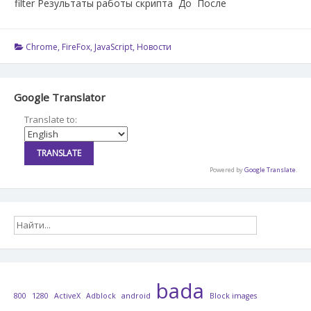
filter Результаты работы скрипта До После
Chrome
,
FireFox
,
JavaScript
,
Новости
Google Translator
Translate to:
Powered by
Google Translate
.
bada
800
1280
ActiveX
Adblock
android
Block images