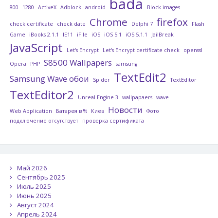
bada
800
1280
ActiveX
Adblock
android
Block images
Chrome
firefox
check certificate
check date
Delphi 7
Flash
Game
iBooks 2.1.1
IE11
iFile
iOS
iOS 5.1
iOS 5.1.1
JailBreak
JavaScript
Let's Encrypt
Let's Encrypt certificate check
openssl
S8500 Wallpapers
Opera
PHP
samsung
TextEdit2
Samsung Wave обои
Spider
TextEditor
TextEditor2
Unreal Engine 3
wallpapaers
wave
Новости
Web Application
Батарея в %
Киев
Фото
подключение отсутствует
проверка сертификата
Май 2026
Сентябрь 2025
Июль 2025
Июнь 2025
Август 2024
Апрель 2024