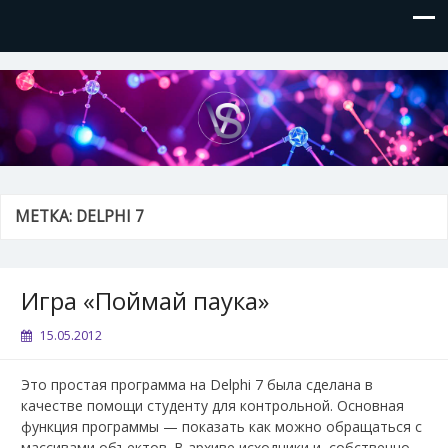
VVSite
Кое-что обо мне и о технологиях, которые я использую.
МЕТКА:
DELPHI 7
Игра «Поймай паука»
15.05.2012
Это простая программа на Delphi 7 была сделана в
качестве помощи студенту для контрольной. Основная
функция программы — показать как можно обращаться с
массивами объектов. В архиве исходники и, собственно,