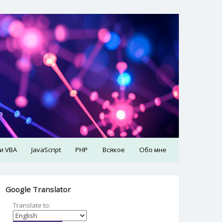
 и VBA
JavaScript
PHP
Всякое
Обо мне
Google Translator
Translate to: