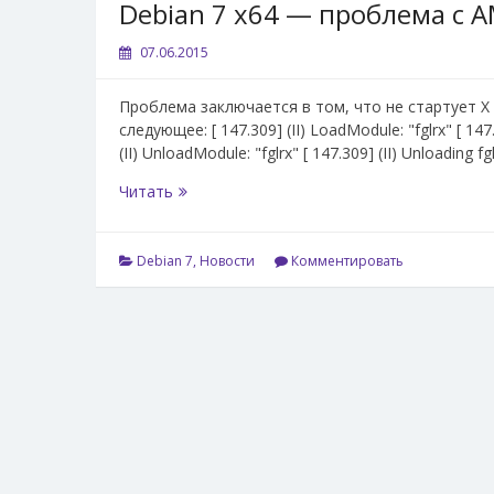
Debian 7 x64 — проблема с A
07.06.2015
Проблема заключается в том, что не стартует X —
следующее: [ 147.309] (II) LoadModule: "fglrx" [ 14
(II) UnloadModule: "fglrx" [ 147.309] (II) Unloading fg
Debian
Читать
7
x64
—
Debian 7
,
Новости
Комментировать
проблема
с
AMD
Catalyst
Omega
15.5