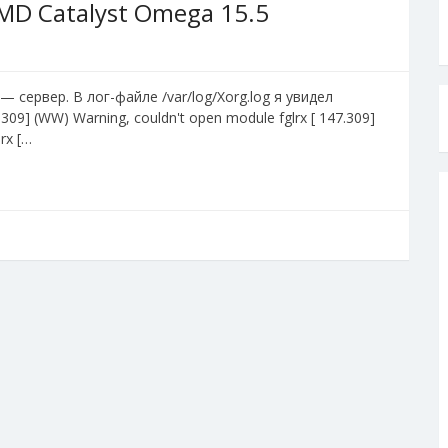
MD Catalyst Omega 15.5
 сервер. В лог-файле /var/log/Xorg.log я увидел
7.309] (WW) Warning, couldn't open module fglrx [ 147.309]
lrx […