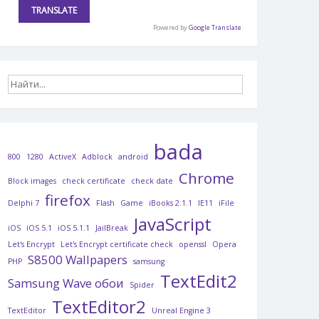
Powered by
Google Translate
.
bada
800
1280
ActiveX
Adblock
android
Chrome
Block images
check certificate
check date
firefox
Delphi 7
Flash
Game
iBooks 2.1.1
IE11
iFile
JavaScript
iOS
iOS 5.1
iOS 5.1.1
JailBreak
Let's Encrypt
Let's Encrypt certificate check
openssl
Opera
S8500 Wallpapers
PHP
samsung
TextEdit2
Samsung Wave обои
Spider
TextEditor2
TextEditor
Unreal Engine 3