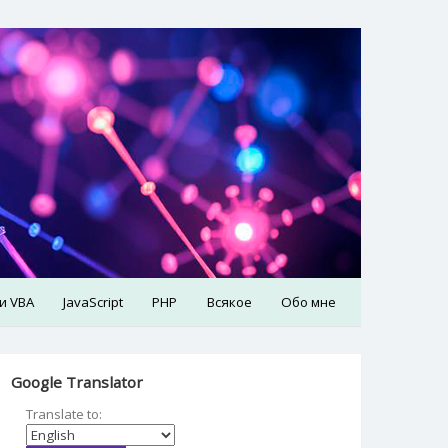
 и VBA
JavaScript
PHP
Всякое
Обо мне
Google Translator
Translate to: