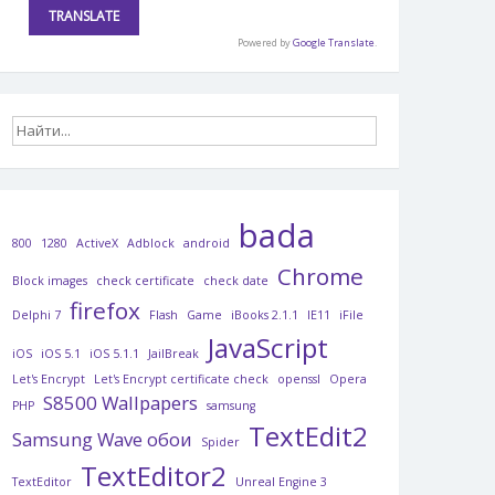
Powered by
Google Translate
.
bada
800
1280
ActiveX
Adblock
android
Chrome
Block images
check certificate
check date
firefox
Delphi 7
Flash
Game
iBooks 2.1.1
IE11
iFile
JavaScript
iOS
iOS 5.1
iOS 5.1.1
JailBreak
Let's Encrypt
Let's Encrypt certificate check
openssl
Opera
S8500 Wallpapers
PHP
samsung
TextEdit2
Samsung Wave обои
Spider
TextEditor2
TextEditor
Unreal Engine 3