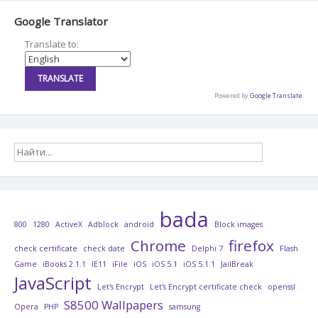
Google Translator
Translate to:
Powered by
Google Translate
.
bada
800
1280
ActiveX
Adblock
android
Block images
Chrome
firefox
check certificate
check date
Delphi 7
Flash
Game
iBooks 2.1.1
IE11
iFile
iOS
iOS 5.1
iOS 5.1.1
JailBreak
JavaScript
Let's Encrypt
Let's Encrypt certificate check
openssl
S8500 Wallpapers
Opera
PHP
samsung