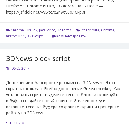
Firefox 53, Chrome 60 Код выложил на JS Fiddle —
https://jsfiddle.net/VVSite/e2nwtv0o/ Скрин
Chrome
,
FireFox
,
JavaScript
,
Новости
check date
,
Chrome
,
firefox
,
IE11
,
JavaScript
Комментировать
3DNews block script
06.05.2017
Дополнение к блокировке рекламы на 3DNews.ru. Этот
скрипт использует Firefox-дополнение Greasemonkey. Как
установить скрипт: выделите текст в блоке и скопируйте
в буфер создайте новый скрипт в Greasemonkey и
вставьте текст из буфера сохраните скрипт и проверьте
работу на 3DNews —…
3DNews
Читать
block