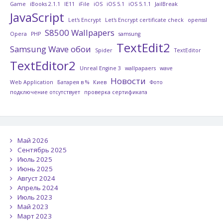
Game
iBooks 2.1.1
IE11
iFile
iOS
iOS 5.1
iOS 5.1.1
JailBreak
JavaScript
Let's Encrypt
Let's Encrypt certificate check
openssl
S8500 Wallpapers
Opera
PHP
samsung
TextEdit2
Samsung Wave обои
Spider
TextEditor
TextEditor2
Unreal Engine 3
wallpapaers
wave
Новости
Web Application
Батарея в %
Киев
Фото
подключение отсутствует
проверка сертификата
Май 2026
Сентябрь 2025
Июль 2025
Июнь 2025
Август 2024
Апрель 2024
Июль 2023
Май 2023
Март 2023