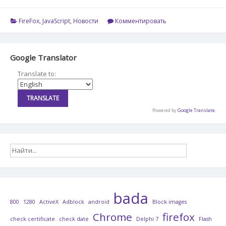
script
FireFox
,
JavaScript
,
Новости
Комментировать
Google Translator
Translate to:
Powered by
Google Translate
.
bada
800
1280
ActiveX
Adblock
android
Block images
Chrome
firefox
check certificate
check date
Delphi 7
Flash