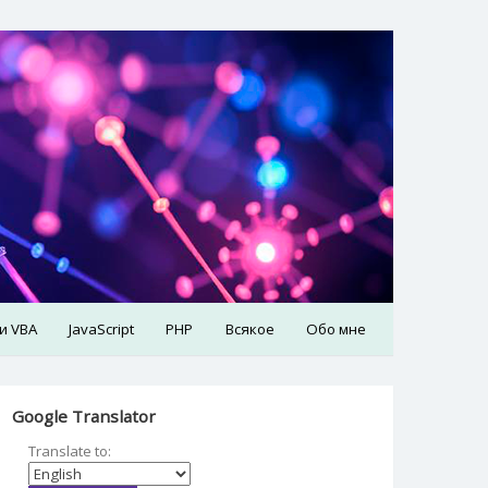
 и VBA
JavaScript
PHP
Всякое
Обо мне
Google Translator
Translate to: