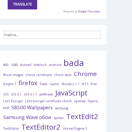
Powered by
Google Translate
.
bada
800
1280
ActiveX
Adblock
android
Chrome
Block images
check certificate
check date
firefox
Delphi 7
Flash
Game
iBooks 2.1.1
IE11
iFile
JavaScript
iOS
iOS 5.1
iOS 5.1.1
JailBreak
Let's Encrypt
Let's Encrypt certificate check
openssl
Opera
S8500 Wallpapers
PHP
samsung
TextEdit2
Samsung Wave обои
Spider
TextEditor2
TextEditor
Unreal Engine 3