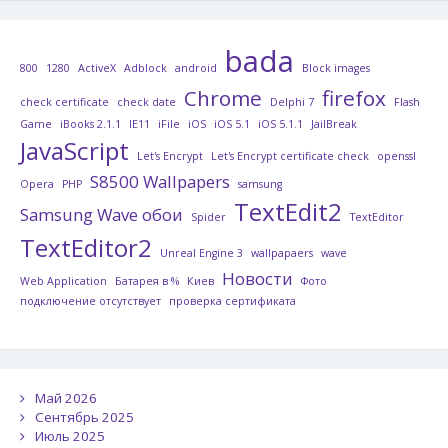
bada
800
1280
ActiveX
Adblock
android
Block images
Chrome
firefox
check certificate
check date
Delphi 7
Flash
Game
iBooks 2.1.1
IE11
iFile
iOS
iOS 5.1
iOS 5.1.1
JailBreak
JavaScript
Let's Encrypt
Let's Encrypt certificate check
openssl
S8500 Wallpapers
Opera
PHP
samsung
TextEdit2
Samsung Wave обои
Spider
TextEditor
TextEditor2
Unreal Engine 3
wallpapaers
wave
Новости
Web Application
Батарея в %
Киев
Фото
подключение отсутствует
проверка сертификата
Май 2026
Сентябрь 2025
Июль 2025