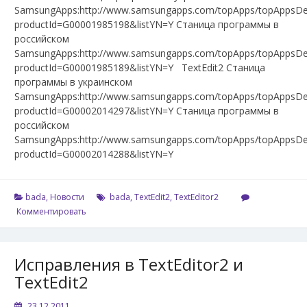
SamsungApps:http://www.samsungapps.com/topApps/topAppsDet
productId=G00001985198&listYN=Y Станица программы в
российском
SamsungApps:http://www.samsungapps.com/topApps/topAppsDet
productId=G00001985189&listYN=Y TextEdit2 Станица
программы в украинском
SamsungApps:http://www.samsungapps.com/topApps/topAppsDet
productId=G00002014297&listYN=Y Станица программы в
российском
SamsungApps:http://www.samsungapps.com/topApps/topAppsDet
productId=G00002014288&listYN=Y
bada
,
Новости
bada
,
TextEdit2
,
TextEditor2
Комментировать
Исправления в TextEditor2 и
TextEdit2
23.12.2011