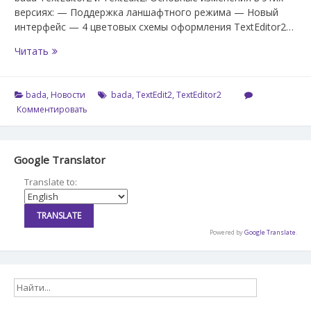
версиях: — Поддержка ланшафтного режима — Новый
интерфейс — 4 цветовых схемы оформления TextEditor2…
Версии
Читать
1.0.5
TextEditor2
и
bada
,
Новости
bada
,
TextEdit2
,
TextEditor2
TextEdit2
Комментировать
Google Translator
Translate to:
Powered by
Google Translate
.