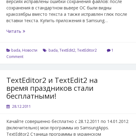
версиях исправлены ошибки сохранения файлов: после
сохранения в стандартном вьвере ОС были видны
кракозябры вместо текста а также исправлен глюк после
вставки текста. Купить приложения в Samsung…
Новые
Читать
версии
TextEditor2
и
bada
,
Новости
bada
,
TextEdit2
,
TextEditor2
1
TextEdit2
Comment
TextEditor2 и TextEdit2 на
время праздников стали
бесплатными!
28.12.2011
Качайте совершенно бесплатно с 28.12.2011 по 14.01.2012
(включительно) мои программы из SamsungApps.
TextEditor2 Станица программы в украинском