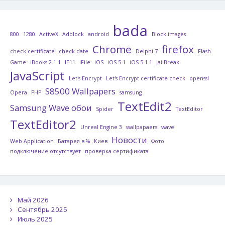
bada
800
1280
ActiveX
Adblock
android
Block images
Chrome
firefox
check certificate
check date
Delphi 7
Flash
Game
iBooks 2.1.1
IE11
iFile
iOS
iOS 5.1
iOS 5.1.1
JailBreak
JavaScript
Let's Encrypt
Let's Encrypt certificate check
openssl
S8500 Wallpapers
Opera
PHP
samsung
TextEdit2
Samsung Wave обои
Spider
TextEditor
TextEditor2
Unreal Engine 3
wallpapaers
wave
Новости
Web Application
Батарея в %
Киев
Фото
подключение отсутствует
проверка сертификата
Май 2026
Сентябрь 2025
Июль 2025