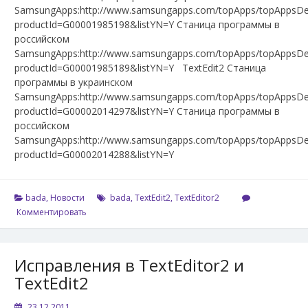
SamsungApps:http://www.samsungapps.com/topApps/topAppsDet
productId=G00001985198&listYN=Y Станица программы в
российском
SamsungApps:http://www.samsungapps.com/topApps/topAppsDet
productId=G00001985189&listYN=Y TextEdit2 Станица
программы в украинском
SamsungApps:http://www.samsungapps.com/topApps/topAppsDet
productId=G00002014297&listYN=Y Станица программы в
российском
SamsungApps:http://www.samsungapps.com/topApps/topAppsDet
productId=G00002014288&listYN=Y
bada
,
Новости
bada
,
TextEdit2
,
TextEditor2
Комментировать
Исправления в TextEditor2 и
TextEdit2
23.12.2011