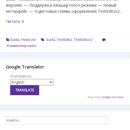
версиях: — Поддержка ланшафтного режима — Новый
интерфейс — 4 цветовых схемы оформления TextEditor2…
Версии
Читать
1.0.5
TextEditor2
и
bada
,
Новости
bada
,
TextEdit2
,
TextEditor2
TextEdit2
Комментировать
Google Translator
Translate to:
Powered by
Google Translate
.