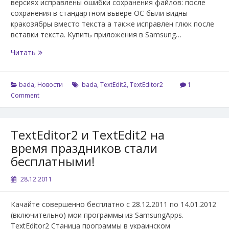
версиях исправлены ошибки сохранения файлов: после
сохранения в стандартном вьвере ОС были видны
кракозябры вместо текста а также исправлен глюк после
вставки текста. Купить приложения в Samsung…
Новые
Читать
версии
TextEditor2
и
bada
,
Новости
bada
,
TextEdit2
,
TextEditor2
1
TextEdit2
Comment
TextEditor2 и TextEdit2 на
время праздников стали
бесплатными!
28.12.2011
Качайте совершенно бесплатно с 28.12.2011 по 14.01.2012
(включительно) мои программы из SamsungApps.
TextEditor2 Станица программы в украинском