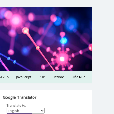
 и VBA
JavaScript
PHP
Всякое
Обо мне
Google Translator
Translate to: