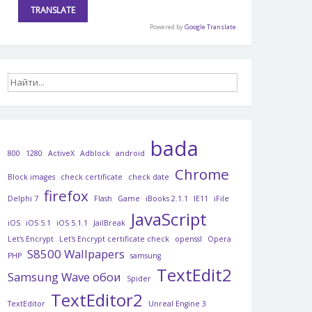
Powered by
Google Translate
.
bada
800
1280
ActiveX
Adblock
android
Chrome
Block images
check certificate
check date
firefox
Delphi 7
Flash
Game
iBooks 2.1.1
IE11
iFile
JavaScript
iOS
iOS 5.1
iOS 5.1.1
JailBreak
Let's Encrypt
Let's Encrypt certificate check
openssl
Opera
S8500 Wallpapers
PHP
samsung
TextEdit2
Samsung Wave обои
Spider
TextEditor2
TextEditor
Unreal Engine 3