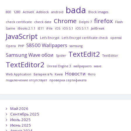
bada
800
1280
ActiveX
Adblock
android
Block images
Chrome
firefox
check certificate
check date
Delphi 7
Flash
Game
iBooks 2.1.1
IE11
iFile
iOS
iOS 5.1
iOS 5.1.1
JailBreak
JavaScript
Let's Encrypt
Let's Encrypt certificate check
openssl
S8500 Wallpapers
Opera
PHP
samsung
TextEdit2
Samsung Wave обои
Spider
TextEditor
TextEditor2
Unreal Engine 3
wallpapaers
wave
Новости
Web Application
Батарея в %
Киев
Фото
подключение отсутствует
проверка сертификата
Май 2026
Сентябрь 2025
Июль 2025
Июнь 2025
Август 2024