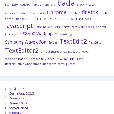
bada
800
1280
ActiveX
Adblock
android
Block images
Chrome
firefox
check certificate
check date
Delphi 7
Flash
Game
iBooks 2.1.1
IE11
iFile
iOS
iOS 5.1
iOS 5.1.1
JailBreak
JavaScript
Let's Encrypt
Let's Encrypt certificate check
openssl
S8500 Wallpapers
Opera
PHP
samsung
TextEdit2
Samsung Wave обои
Spider
TextEditor
TextEditor2
Unreal Engine 3
wallpapaers
wave
Новости
Web Application
Батарея в %
Киев
Фото
подключение отсутствует
проверка сертификата
Май 2026
Сентябрь 2025
Июль 2025
Июнь 2025
Август 2024
Апрель 2024