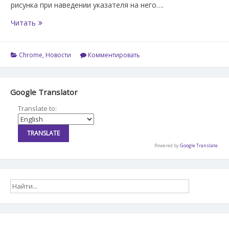
рисунка при наведении указателя на него….
ITC.UA
Читать
—
расширение
для
Chrome
,
Новости
Комментировать
Chrome
Google Translator
Translate to:
Powered by
Google Translate
.