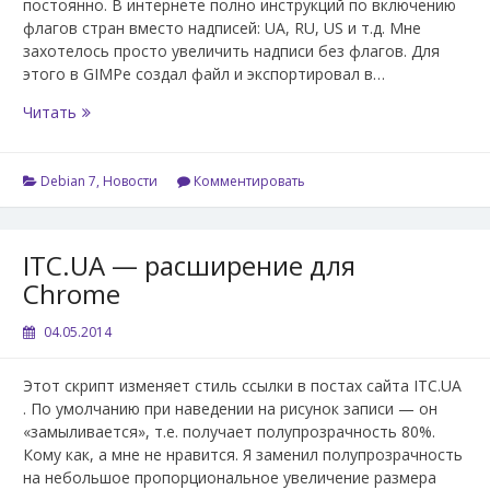
постоянно. В интернете полно инструкций по включению
флагов стран вместо надписей: UA, RU, US и т.д. Мне
захотелось просто увеличить надписи без флагов. Для
этого в GIMPe создал файл и экспортировал в…
Debian
Читать
7
Gnome
3
Debian 7
,
Новости
Комментировать
Classic
—
свой
ITC.UA — расширение для
индикатор
Chrome
клавиатуры
04.05.2014
Этот скрипт изменяет стиль ссылки в постах сайта ITC.UA
. По умолчанию при наведении на рисунок записи — он
«замыливается», т.е. получает полупрозрачность 80%.
Кому как, а мне не нравится. Я заменил полупрозрачность
на небольшое пропорциональное увеличение размера