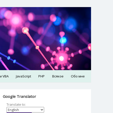
 и VBA
JavaScript
PHP
Всякое
Обо мне
Google Translator
Translate to: