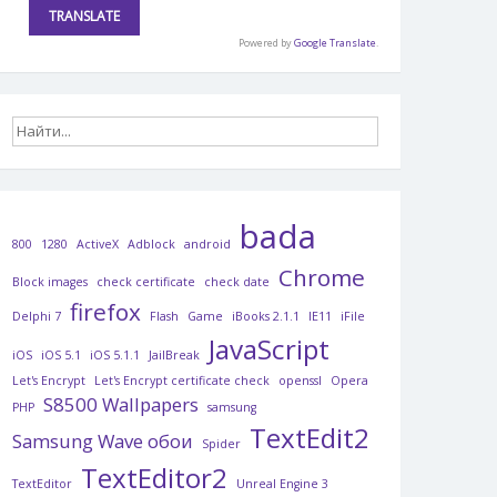
Powered by
Google Translate
.
bada
800
1280
ActiveX
Adblock
android
Chrome
Block images
check certificate
check date
firefox
Delphi 7
Flash
Game
iBooks 2.1.1
IE11
iFile
JavaScript
iOS
iOS 5.1
iOS 5.1.1
JailBreak
Let's Encrypt
Let's Encrypt certificate check
openssl
Opera
S8500 Wallpapers
PHP
samsung
TextEdit2
Samsung Wave обои
Spider
TextEditor2
TextEditor
Unreal Engine 3