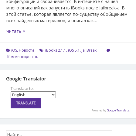
конфигурации и сворачивается. В интернете я нашел
много описаний как запустить iBooks после Jailbreak-а. В
этой статье, которая является по-существу обобщением
всех найденных материалов, я описал как…
Запуск
Читать
iBooks
2.1.1
на
iOS
,
Новости
iBooks 2.1.1
,
iOS 5.1
,
JailBreak
ios
Комментировать
5.1
(iPad
1
Google Translator
+
Jailbreak)
Translate to:
Powered by
Google Translate
.