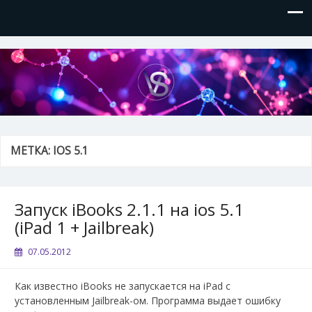
VVSite
Кое-что обо мне и о технологиях, которые я использую.
МЕТКА:
IOS 5.1
Запуск iBooks 2.1.1 на ios 5.1
(iPad 1 + Jailbreak)
07.05.2012
Как известно iBooks не запускается на iPad с
установленным Jailbreak-ом. Программа выдает ошибку