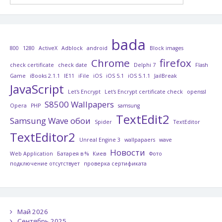
bada
800
1280
ActiveX
Adblock
android
Block images
Chrome
firefox
check certificate
check date
Delphi 7
Flash
Game
iBooks 2.1.1
IE11
iFile
iOS
iOS 5.1
iOS 5.1.1
JailBreak
JavaScript
Let's Encrypt
Let's Encrypt certificate check
openssl
S8500 Wallpapers
Opera
PHP
samsung
TextEdit2
Samsung Wave обои
Spider
TextEditor
TextEditor2
Unreal Engine 3
wallpapaers
wave
Новости
Web Application
Батарея в %
Киев
Фото
подключение отсутствует
проверка сертификата
Май 2026
Сентябрь 2025