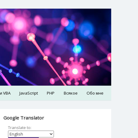
 и VBA
JavaScript
PHP
Всякое
Обо мне
Google Translator
Translate to: