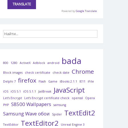
Powered by
Google Translate
.
bada
800
1280
ActiveX
Adblock
android
Chrome
Block images
check certificate
check date
firefox
Delphi 7
Flash
Game
iBooks 2.1.1
IE11
iFile
JavaScript
iOS
iOS 5.1
iOS 5.1.1
JailBreak
Let's Encrypt
Let's Encrypt certificate check
openssl
Opera
S8500 Wallpapers
PHP
samsung
TextEdit2
Samsung Wave обои
Spider
TextEditor2
TextEditor
Unreal Engine 3