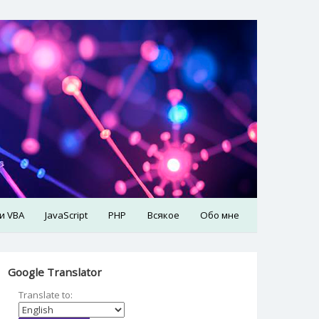
 и VBA
JavaScript
PHP
Всякое
Обо мне
Google Translator
Translate to: