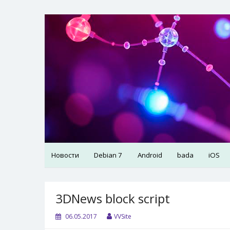
Skip
to
VVSite
Кое-что обо мне и о технологиях, которые я 
content
Новости
Debian 7
Android
bada
iOS
3DNews block script
06.05.2017
VVSite