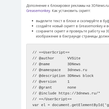
Дополнение к блокировке рекламы на 3DNews.ru.
Greasemonkey
. Как установить скрипт:
выделите текст в блоке и скопируйте в бу
создайте новый скрипт в Greasemonkey и в
сохраните скрипт и проверьте работу на 
изображение в бэкграунде страницы должн
// ==UserScript==

// @author      VVSite

// @name        3DNews

// @namespace   3dnews.ru

// @description 3DNews block

// @version     1

// @grant       none

// @include https://3dnews.ru/*

// ==/UserScript==

var el = document.getElementById('g