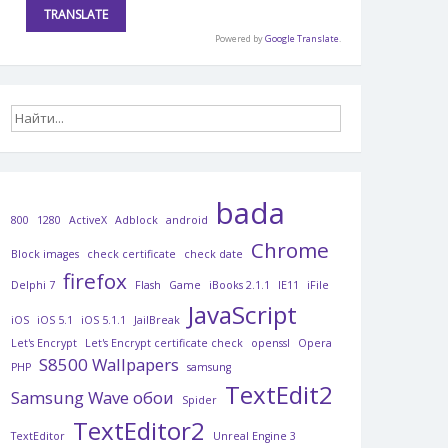
Powered by
Google Translate
.
bada
800
1280
ActiveX
Adblock
android
Chrome
Block images
check certificate
check date
firefox
Delphi 7
Flash
Game
iBooks 2.1.1
IE11
iFile
JavaScript
iOS
iOS 5.1
iOS 5.1.1
JailBreak
Let's Encrypt
Let's Encrypt certificate check
openssl
Opera
S8500 Wallpapers
PHP
samsung
TextEdit2
Samsung Wave обои
Spider
TextEditor2
TextEditor
Unreal Engine 3