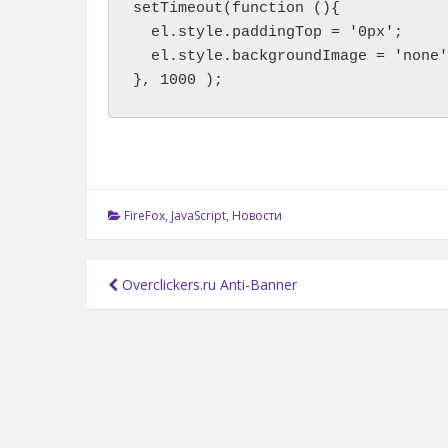
setTimeout(function (){

  el.style.paddingTop = '0px';

  el.style.backgroundImage = 'none'
}, 1000 );
FireFox
,
JavaScript
,
Новости
Навигация
Overclickers.ru Anti-Banner
по
записям