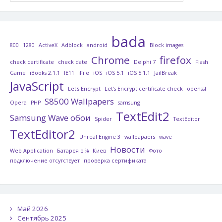
bada
800
1280
ActiveX
Adblock
android
Block images
Chrome
firefox
check certificate
check date
Delphi 7
Flash
Game
iBooks 2.1.1
IE11
iFile
iOS
iOS 5.1
iOS 5.1.1
JailBreak
JavaScript
Let's Encrypt
Let's Encrypt certificate check
openssl
S8500 Wallpapers
Opera
PHP
samsung
TextEdit2
Samsung Wave обои
Spider
TextEditor
TextEditor2
Unreal Engine 3
wallpapaers
wave
Новости
Web Application
Батарея в %
Киев
Фото
подключение отсутствует
проверка сертификата
Май 2026
Сентябрь 2025