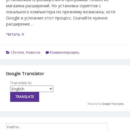
магазина расширений. Но установка скриптов с
локального компьютера по прежнему возможна, хотя
Google и усложнил этот процесс. Скачайте нужное
расширение…
Установка
Читать
пользовательских
расширений
(скриптов)
Chrome
,
Новости
Комментировать
с
моего
сайта
Google Translator
Translate to:
Powered by
Google Translate
.