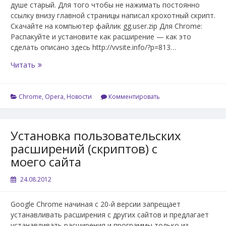
душе старый. Для того чтобы не нажимать постоянно
ссылку внизу главной страницы написал крохотный скрипт.
Скачайте на компьютер файлик gg.user.zip Для Chrome:
Распакуйте и установите как расширение — как это
сделать описано здесь http://vvsite.info/?p=813…
gagadget.com
Читать
—
классический
дизайн.
Chrome
,
Opera
,
Новости
Комментировать
Расширение
для
Chrome
Установка пользовательских
и
расширений (скриптов) с
Opera.
моего сайта
24.08.2012
Google Chrome начиная с 20-й версии запрещает
устанавливать расширения с других сайтов и предлагает
устанавливать расширения и программы только из