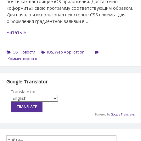
почти как настоящие iOS-приложения. Достаточно
«оформить» свою программу соответствующим образом.
Для начала я использовал некоторые CSS приемы, для
оформления градиентной заливки в…
Web
Читать
—
приложение
для
iOS
,
Новости
iOS
,
Web Application
iOS
Комментировать
и
PC
Google Translator
Translate to:
Powered by
Google Translate
.