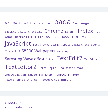
bada
800
1280
ActiveX
Adblock
android
Block images
Chrome
firefox
check certificate
check date
Delphi 7
Flash
Game
iBooks 2.1.1
IE11
iFile
iOS
iOS 5.1
iOS 5.1.1
JailBreak
JavaScript
Let's Encrypt
Let's Encrypt certificate check
openssl
S8500 Wallpapers
Opera
PHP
samsung
TextEdit2
Samsung Wave обои
Spider
TextEditor
TextEditor2
Unreal Engine 3
wallpapaers
wave
Новости
Web Application
Батарея в %
Киев
Фото
подключение отсутствует
проверка сертификата
Май 2026
Сентябрь 2025