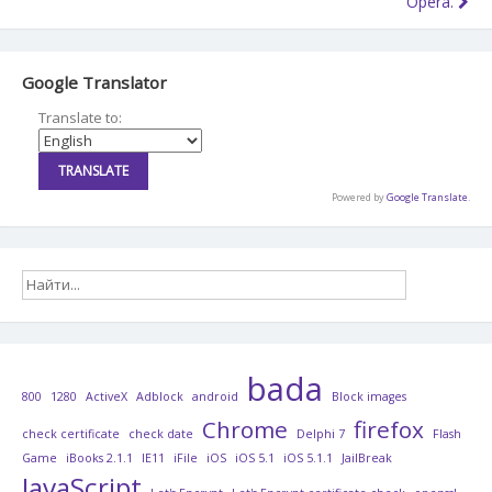
записям
Opera.
Google Translator
Translate to:
Powered by
Google Translate
.
bada
800
1280
ActiveX
Adblock
android
Block images
Chrome
firefox
check certificate
check date
Delphi 7
Flash
Game
iBooks 2.1.1
IE11
iFile
iOS
iOS 5.1
iOS 5.1.1
JailBreak
JavaScript