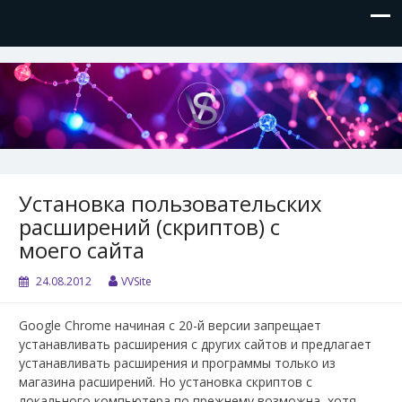
VVSite
Кое-что обо мне и о технологиях, которые я использую.
Установка пользовательских
расширений (скриптов) с
моего сайта
24.08.2012
VVSite
Google Chrome начиная с 20-й версии запрещает
устанавливать расширения с других сайтов и предлагает
устанавливать расширения и программы только из
магазина расширений. Но установка скриптов с
локального компьютера по прежнему возможна, хотя