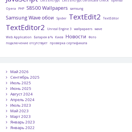
Let's Encrypt
Let's Encrypt certificate check
openssl
S8500 Wallpapers
Opera
PHP
samsung
TextEdit2
Samsung Wave обои
Spider
TextEditor
TextEditor2
Unreal Engine 3
wallpapaers
wave
Новости
Web Application
Батарея в %
Киев
Фото
подключение отсутствует
проверка сертификата
Май 2026
Сентябрь 2025
Июль 2025
Июнь 2025
Август 2024
Апрель 2024
Июль 2023
Май 2023
Март 2023
Январь 2023
Январь 2022