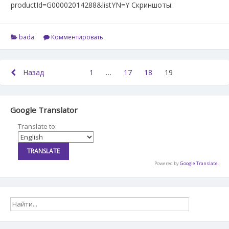
productId=G00002014288&listYN=Y Скриншоты:
bada
Комментировать
Пагинация
Назад
1
Page
…
17
Page
18
Page
19
Page
записей
Google Translator
Translate to:
Powered by
Google Translate
.