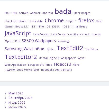
bada
800
1280
ActiveX
Adblock
android
Block images
Chrome
firefox
check certificate
check date
Delphi 7
Flash
Game
iBooks 2.1.1
IE11
iFile
iOS
iOS 5.1
iOS 5.1.1
JailBreak
JavaScript
Let's Encrypt
Let's Encrypt certificate check
openssl
S8500 Wallpapers
Opera
PHP
samsung
TextEdit2
Samsung Wave обои
Spider
TextEditor
TextEditor2
Unreal Engine 3
wallpapaers
wave
Новости
Web Application
Батарея в %
Киев
Фото
подключение отсутствует
проверка сертификата
Май 2026
Сентябрь 2025
Июль 2025
Июнь 2025