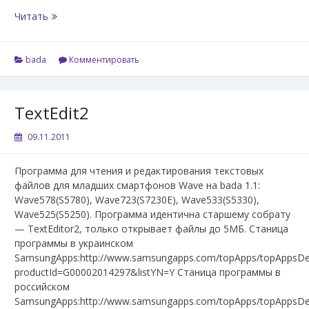
TextEditor2
Читать
bada
Комментировать
TextEdit2
09.11.2011
Программа для чтения и редактирования текстовых
файлов для младших смартфонов Wave на bada 1.1:
Wave578(S5780), Wave723(S7230E), Wave533(S5330),
Wave525(S5250). Программа идентична старшему собрату
— TextEditor2, только открывает файлы до 5МБ. Станица
программы в украинском
SamsungApps:http://www.samsungapps.com/topApps/topAppsDet
productId=G00002014297&listYN=Y Станица программы в
российском
SamsungApps:http://www.samsungapps.com/topApps/topAppsDet