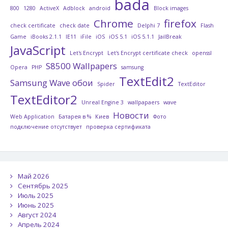
bada
800
1280
ActiveX
Adblock
android
Block images
Chrome
firefox
check certificate
check date
Delphi 7
Flash
Game
iBooks 2.1.1
IE11
iFile
iOS
iOS 5.1
iOS 5.1.1
JailBreak
JavaScript
Let's Encrypt
Let's Encrypt certificate check
openssl
S8500 Wallpapers
Opera
PHP
samsung
TextEdit2
Samsung Wave обои
Spider
TextEditor
TextEditor2
Unreal Engine 3
wallpapaers
wave
Новости
Web Application
Батарея в %
Киев
Фото
подключение отсутствует
проверка сертификата
Май 2026
Сентябрь 2025
Июль 2025
Июнь 2025
Август 2024
Апрель 2024