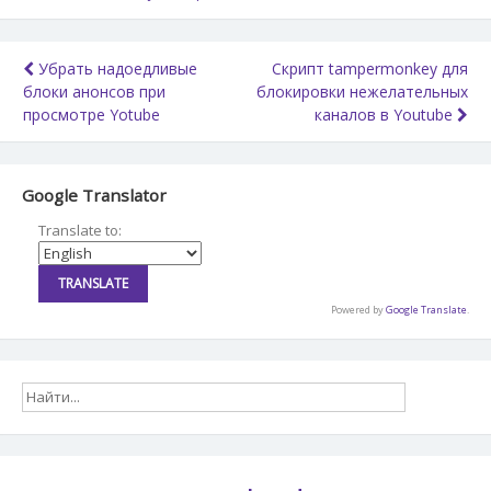
Навигация
Убрать надоедливые
Скрипт tampermonkey для
блоки анонсов при
блокировки нежелательных
по
просмотре Yotube
каналов в Youtube
записям
Google Translator
Translate to:
Powered by
Google Translate
.