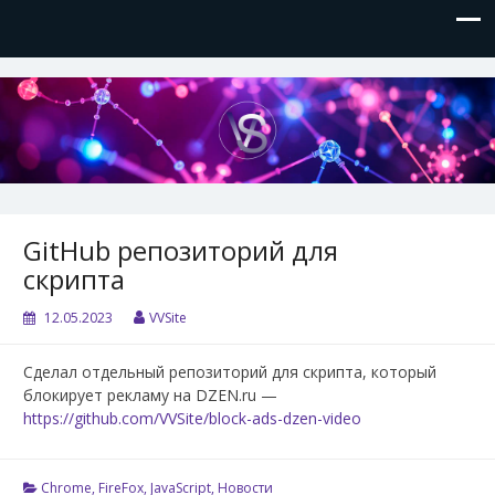
VVSite
Кое-что обо мне и о технологиях, которые я использую.
GitHub репозиторий для
скрипта
12.05.2023
VVSite
Сделал отдельный репозиторий для скрипта, который
блокирует рекламу на DZEN.ru —
https://github.com/VVSite/block-ads-dzen-video
Chrome
,
FireFox
,
JavaScript
,
Новости