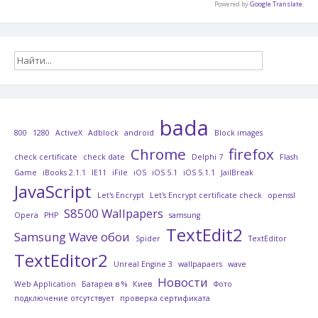
Powered by
Google Translate
.
bada
800
1280
ActiveX
Adblock
android
Block images
Chrome
firefox
check certificate
check date
Delphi 7
Flash
Game
iBooks 2.1.1
IE11
iFile
iOS
iOS 5.1
iOS 5.1.1
JailBreak
JavaScript
Let's Encrypt
Let's Encrypt certificate check
openssl
S8500 Wallpapers
Opera
PHP
samsung
TextEdit2
Samsung Wave обои
Spider
TextEditor
TextEditor2
Unreal Engine 3
wallpapaers
wave
Новости
Web Application
Батарея в %
Киев
Фото
подключение отсутствует
проверка сертификата