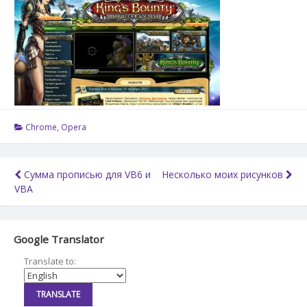
Chrome
,
Opera
Навигация
Сумма прописью для VB6 и
Несколько моих рисунков
VBA
по
записям
Google Translator
Translate to: