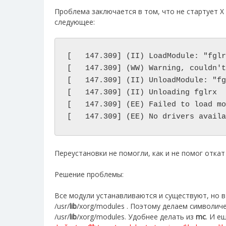
Проблема заключается в том, что не стартует X
следующее:
[   147.309] (II) LoadModule: "fglr
[   147.309] (WW) Warning, couldn't
[   147.309] (II) UnloadModule: "fg
[   147.309] (II) Unloading fglrx

[   147.309] (EE) Failed to load mo
[   147.309] (EE) No drivers availa
Переустановки не помогли, как и не помог отка
Решение проблемы:
Все модули устанавливаются и существуют, но в 
/usr/
lib
/xorg/modules . Поэтому делаем символичес
/usr/
lib
/xorg/modules. Удобнее делать из
mc
. И 