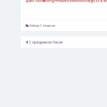
файл /usr/
lib
/xorg/modules/extensions/libglx.so в l
Debian 7
,
Новости
Навигация
С праздником Пасхи!
по
записям