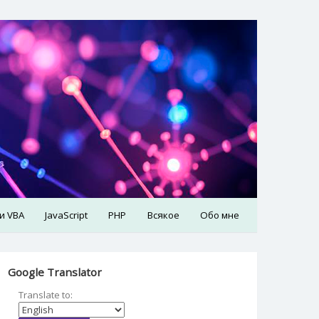
 и VBA
JavaScript
PHP
Всякое
Обо мне
Google Translator
Translate to: