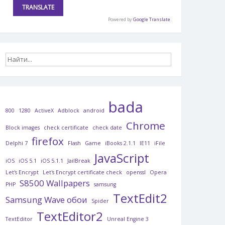
Powered by
Google Translate
.
bada
800
1280
ActiveX
Adblock
android
Chrome
Block images
check certificate
check date
firefox
Delphi 7
Flash
Game
iBooks 2.1.1
IE11
iFile
JavaScript
iOS
iOS 5.1
iOS 5.1.1
JailBreak
Let's Encrypt
Let's Encrypt certificate check
openssl
Opera
S8500 Wallpapers
PHP
samsung
TextEdit2
Samsung Wave обои
Spider
TextEditor2
TextEditor
Unreal Engine 3