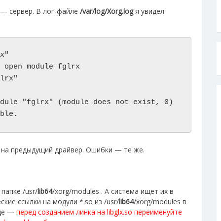
 — сервер. В лог-файле
/var/log/Xorg.log
я увидел
x"

 open module fglrx

lrx"

dule "fglrx" (module does not exist, 0)

ble.
т на предыдущий драйвер. Ошибки — те же.
папке /usr/
lib64
/xorg/modules . А система ищет их в
кие ссылки на модули *.so из /usr/
lib64
/xorg/modules в
еще —
перед созданием линка на libglx.so переименуйте