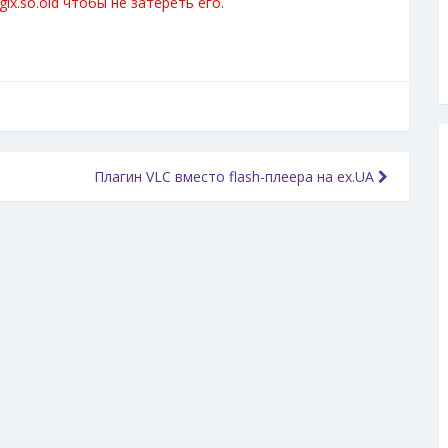
ibglx.so.old чтобы не затереть его
.
Плагин VLC вместо flash-плеера на ex.UA