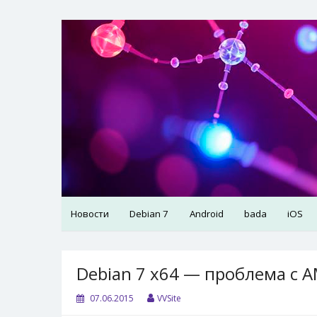
Skip
to
VVSite
Кое-что обо мне и о технологиях, которые я 
content
Новости
Debian 7
Android
bada
iOS
Debian 7 x64 — проблема с A
07.06.2015
VVSite