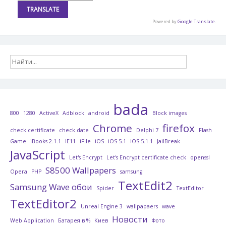
Powered by
Google Translate
.
bada
800
1280
ActiveX
Adblock
android
Block images
Chrome
firefox
check certificate
check date
Delphi 7
Flash
Game
iBooks 2.1.1
IE11
iFile
iOS
iOS 5.1
iOS 5.1.1
JailBreak
JavaScript
Let's Encrypt
Let's Encrypt certificate check
openssl
S8500 Wallpapers
Opera
PHP
samsung
TextEdit2
Samsung Wave обои
Spider
TextEditor
TextEditor2
Unreal Engine 3
wallpapaers
wave
Новости
Web Application
Батарея в %
Киев
Фото