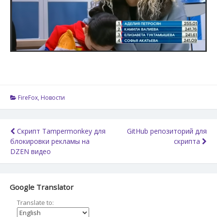
FireFox
,
Новости
Навигация
Скрипт Tampermonkey для
GitHub репозиторий для
блокировки рекламы на
скрипта
по
DZEN видео
записям
Google Translator
Translate to: