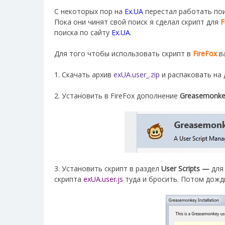
С некоторых пор на
Ex.UA
перестал работать пои
Пока они чинят свой поиск я сделал скрипт для
F
поиска по сайту
Ex.UA
.
Для того чтобы использовать скрипт в
FireFox
ва
1. Скачать архив
exUA.user_.zip
и распаковать на 
2. Установить в FireFox дополнение
Greasemonke
3. Установить скрипт в раздел
User Scripts —
для
скрипта
exUA.user.js
туда и бросить. Потом дожди