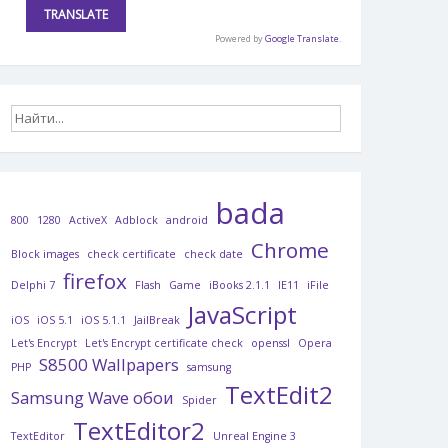
Powered by
Google Translate
.
bada
800
1280
ActiveX
Adblock
android
Chrome
Block images
check certificate
check date
firefox
Delphi 7
Flash
Game
iBooks 2.1.1
IE11
iFile
JavaScript
iOS
iOS 5.1
iOS 5.1.1
JailBreak
Let's Encrypt
Let's Encrypt certificate check
openssl
Opera
S8500 Wallpapers
PHP
samsung
TextEdit2
Samsung Wave обои
Spider
TextEditor2
TextEditor
Unreal Engine 3