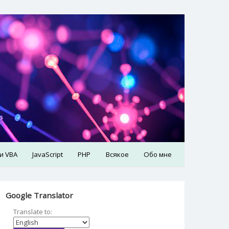
 и VBA
JavaScript
PHP
Всякое
Обо мне
Google Translator
Translate to: