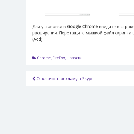
Для установки в
Google Chrome
введите в строк
расширения. Перетащите мышкой файл скрипта 
(Add).
Chrome
,
FireFox
,
Новости
Навигация
Отключить рекламу в Skype
по
записям