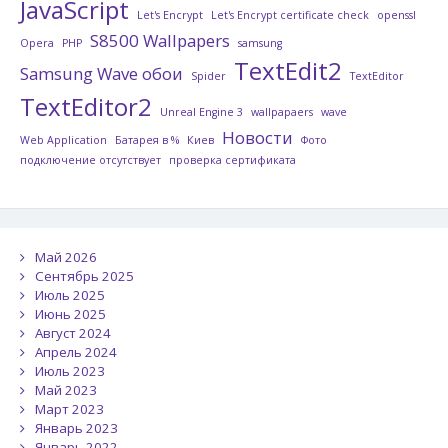
JavaScript
Let's Encrypt
Let's Encrypt certificate check
openssl
S8500 Wallpapers
Opera
PHP
samsung
TextEdit2
Samsung Wave обои
Spider
TextEditor
TextEditor2
Unreal Engine 3
wallpapaers
wave
Новости
Web Application
Батарея в %
Киев
Фото
подключение отсутствует
проверка сертификата
Май 2026
Сентябрь 2025
Июль 2025
Июнь 2025
Август 2024
Апрель 2024
Июль 2023
Май 2023
Март 2023
Январь 2023
Январь 2022