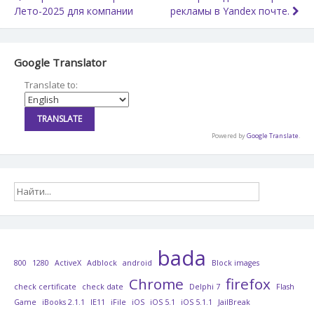
Лето-2025 для компании
рекламы в Yandex почте.
по
записям
Google Translator
Translate to:
Powered by
Google Translate
.
bada
800
1280
ActiveX
Adblock
android
Block images
Chrome
firefox
check certificate
check date
Delphi 7
Flash
Game
iBooks 2.1.1
IE11
iFile
iOS
iOS 5.1
iOS 5.1.1
JailBreak