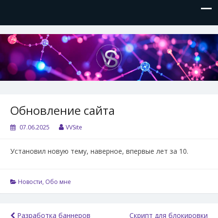
VVSite
Кое-что обо мне и о технологиях, которые я использую.
Обновление сайта
07.06.2025
VVSite
Установил новую тему, наверное, впервые лет за 10.
Новости
,
Обо мне
Навигация
Разработка баннеров
Скрипт для блокировки