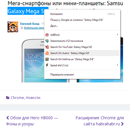
Chrome
,
Новости
Навигация
Обои для Hero H8000 —
Расширение Chrome для
Фоны и узоры
сайта habrahabr.ru
по