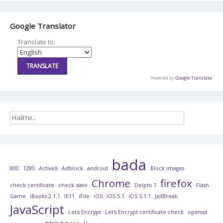
записям
Google Translator
Translate to:
Powered by
Google Translate
.
bada
800
1280
ActiveX
Adblock
android
Block images
Chrome
firefox
check certificate
check date
Delphi 7
Flash
Game
iBooks 2.1.1
IE11
iFile
iOS
iOS 5.1
iOS 5.1.1
JailBreak
JavaScript
Let's Encrypt
Let's Encrypt certificate check
openssl