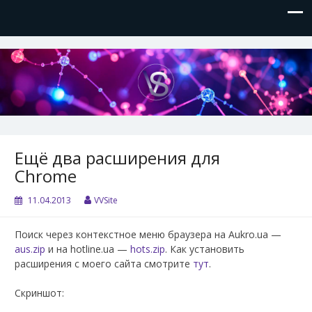
VVSite
Кое-что обо мне и о технологиях, которые я использую.
Ещё два расширения для
Chrome
11.04.2013
VVSite
Поиск через контекстное меню браузера на Aukro.ua —
aus.zip
и на hotline.ua —
hots.zip
. Как установить
расширения с моего сайта смотрите
тут
.
Скриншот: